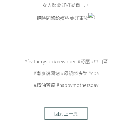
女人都要好好愛自己，
把時間留給這些美好事物
#featheryspa
#newopen
#紓壓
#中山區
#南京復興站
#母親節快樂
#spa
#精油芳療
#happymothersday
回到上一頁