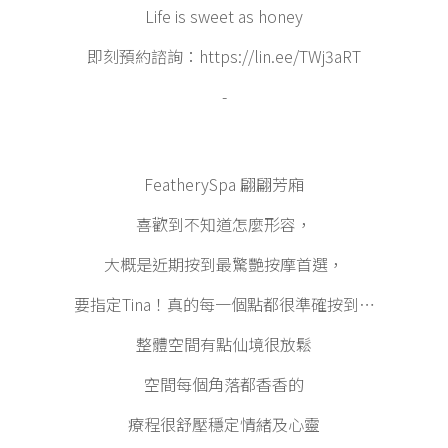
Life is sweet as honey
即刻預約諮詢：
https://lin.ee/TWj3aRT
-
FeatherySpa 翩翩芳廂
喜歡到不知道怎麼形容，
大概是近期按到最驚艷按摩首選，
要指定Tina！真的每一個點都很準確按到⋯
整體空間有點仙境很放鬆
空間每個角落都香香的
療程很舒壓穩定情緒及心靈