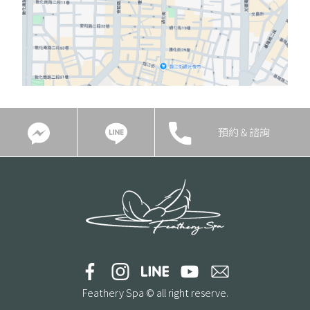
預約＆諮詢
Feathery Spa © all right reserve.